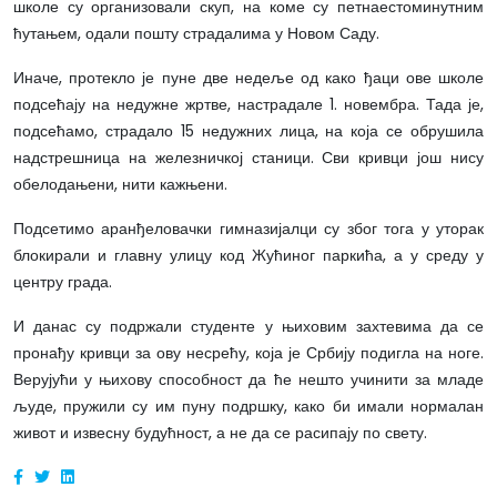
школе су организовали скуп, на коме су петнаестоминутним
ћутањем, одали пошту страдалима у Новом Саду.
Иначе, протекло је пуне две недеље од како ђаци ове школе
подсећају на недужне жртве, настрадале 1. новембра. Тада је,
подсећамо, страдало 15 недужних лица, на која се обрушила
надстрешница на железничкој станици. Сви кривци још нису
обелодањени, нити кажњени.
Подсетимо аранђеловачки гимназијалци су због тога у уторак
блокирали и главну улицу код Жућиног паркића, а у среду у
центру града.
И данас су подржали студенте у њиховим захтевима да се
пронађу кривци за ову несрећу, која је Србију подигла на ноге.
Верујући у њихову способност да ће нешто учинити за младе
људе, пружили су им пуну подршку, како би имали нормалан
живот и извесну будућност, а не да се расипају по свету.