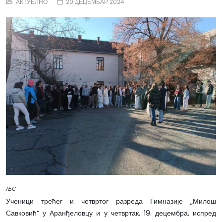
АКТУЕЛНО
20 ДЕЦЕМБАР 2024
ЉС
Ученици трећег и четвртог разреда Гимназије „Милош
Савковић“ у Аранђеловцу и у четвртак, 19. децембра, испред