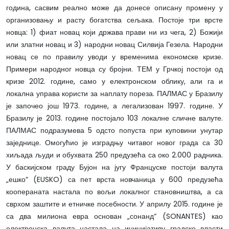
година, сасвим реално може да донесе описану промену у
организовању и расту богатства сељака. Постоје три врсте
новца: 1) фиат новац који држава прави ни из чега, 2) Божији
или златни новац и 3) народни новац Силвија Гезела. Народни
новац се по правилу уводи у временима економске кризе.
Примери народног новца су бројни. ТЕМ у Грчкој постоји од
кризе 2012. године, само у електронском облику, али га и
локална управа користи за наплату пореза. ПАЛМАС у Бразилу
је започео још 1973. године, а легализован 1997. године. У
Бразилу је 2013. године постојало 103 локалне сличне валуте.
ПАЛМАС подразумева 5 одсто попуста при куповини унутар
заједнице. Омогућио је изградњу читавог новог града са 30
хиљада људи и обухвата 250 предузећа са око 2.000 радника.
У баскијском граду Бујон на југу Француске постоји валута
„ешко“ (EUSKO) са пет врста новчаница у 600 предузећа
коопераната настала по вољи локалног становништва, а са
сврхом заштите и етничке посебности. У априлу 2015. године је
са два милиона евра основан „сонанд“ (SONANTES) као
електронска валута настала на иницијативу градске власти