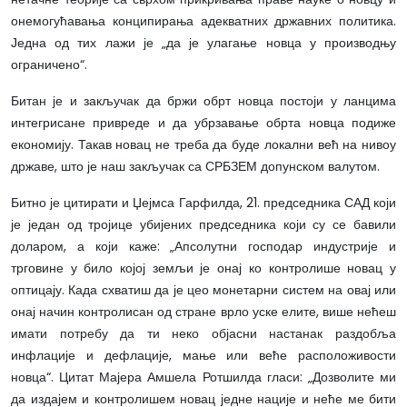
онемогућавања конципирања адекватних државних политика.
Једна од тих лажи је „да је улагање новца у производњу
ограничено“.
Битан је и закључак да бржи обрт новца постоји у ланцима
интегрисане привреде и да убрзавање обрта новца подиже
економију. Такав новац не треба да буде локални већ на нивоу
државе, што је наш закључак са СРБЗЕМ допунском валутом.
Битно је цитирати и Џејмса Гарфилда, 21. председника САД који
је један од тројице убијених председника који су се бавили
доларом, а који каже: „Апсолутни господар индустрије и
трговине у било којој земљи је онај ко контролише новац у
оптицају. Када схватиш да је цео монетарни систем на овај или
онај начин контролисан од стране врло уске елите, више нећеш
имати потребу да ти неко објасни настанак раздобља
инфлације и дефлације, мање или веће расположивости
новца“. Цитат Мајера Амшела Ротшилда гласи: „Дозволите ми
да издајем и контролишем новац једне нације и неће ме бити