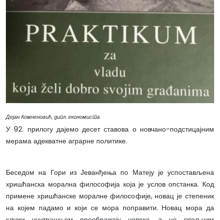
Дејан Комненовић, дипл. економиста
У 92. прилогу дајемо десет ставова о новчано-подстицајним
мерама адекватне аграрне политике.
Беседом на Гори из Јеванђења по Матеју је успостављена
хришћанска морална философија која је услов опстанка. Код
примене хришћанске моралне философије, новац је степеник
на којем падамо и који се мора поправити. Новац мора да
служи унутрашњем преображају човека, а не спољним