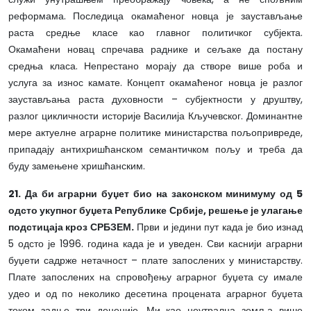
реформама. Последица окамаћеног новца је заустављање
раста средње класе као главног политичког субјекта.
Окамаћени новац спречава раднике и сељаке да постану
средња класа. Непрестано морају да створе више роба и
услуга за износ камате. Концепт окамаћеног новца је разлог
заустављања раста духовности – субјектности у друштву,
разлог цикличности историје Василија Кључевског. Доминантне
мере актуелне аграрне политике министарства пољопривреде,
припадају антихришћанском семантичком пољу и треба да
буду замењене хришћанским.
21. Да би аграрни буџет био на законском минимуму од 5
одсто укупног буџета Републике Србије, решење је улагање
подстицаја кроз СРБЗЕМ.
Први и једини пут када је био изнад
5 одсто је 1996. година када је и уведен. Сви каснији аграрни
буџети садрже нетачност – плате запослених у министарству.
Плате запослених на спровођењу аграрног буџета су имале
удео и од по неколико десетина процената аграрног буџета
током задње три деценије. Ми као неутрална земља више