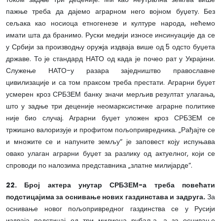
пажње треба да дајемо аграрном него војном буџету. Без
сељака као носиоца етногенезе и културе народа, нећемо
имати шта да бранимо. Руски медији износе инсинуације да се
у Србији за производњу оружја издваја више од 5 одсто буџета
државе. То је стандард НАТО од када је почео рат у Украјини.
Служење НАТО-у разара заједништво православне
цивилизације и са том праксом треба престати. Аграрни буџет
усмерен кроз СРБЗЕМ банку значи мерљив резултат улагања,
што у задње три деценије неомарксистичке аграрне политике
није био случај. Аграрни буџет уложен кроз СРБЗЕМ се
тржишно валоризује и профитом пољопривредника. „Рађајте се
и множите се и напуните земљу“ је заповест коју испуњава
овако улаган аграрни буџет за разлику од актуелног, који се
спроводи по налозима представника „златне милијарде“.
22. Број актера унутар СРБЗЕМ-а треба повећати
подстицајима за оснивање нових газдинстава и задруга.
За
оснивање новог пољопривредног газдинства се у Русији
издваја подстицај од три милиона рубаља, а за оснивање