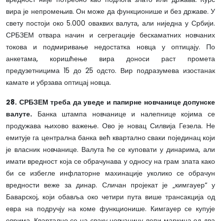
вира је непромењив. Он може да функционише и без државе. У
свету постоји око 5.000 оваквих валута, али ниједна у Србији.
СРБЗЕМ отвара начин и сегрегације бескаматних новчаних
токова и подмиривање недостатка новца у оптицају. По
анкетама, коришћење вира доноси раст промета
предузетницима 15 до 25 одсто. Вир подразумева изостанак
камате и убрзава оптицај новца.
28. СРБЗЕМ треба да уведе и папирне новчанице допунске
валуте.
Банка штампа новчанице и налепнице којима се
продужава њихово важење. Ово је новац Силвија Гезела. Не
емитује га централна банка већ квартално сваки појединац који
је власник новчанице. Валута ће се куповати у динарима, али
имати вредност која се обрачунава у односу на грам злата како
би се избегле инфлаторне махинације уколико се обрачун
вредности веже за динар. Сличан пројекат је „кимгауер“ у
Баварској, који обавља око четири пута више трансакција од
евра на подручју на коме функционише. Кимгауер се купује
еврима. Квартално се на сваку новчаницу лепи маркица од два