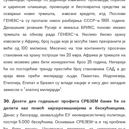
и царинске олакшице, промоције и бесповратна средства за
освајање нових тржишта, извозне кредите, итд. Послови
ГЕНЕКС-а су пропали након разбијања СССР-а 1991. године.
Данашњим јачањем Русије и земаља БРИКС, поново имамо
тржишта за обнову рада ГЕНЕКС-а. Уколико бисмо храну
извозили у Африку, број људи које је могуће тамо прехранити је
већи од 100 милиона. Месечно на том континенту просечан
становник на храну потроши тек 20 евра. Африка је тржиште на
коме можемо увек бити конкурентни. Кроз 25 година, Нигерија
ће по постојећем тренду престићи број становника САД, а до
краја века прећи милијарду људи. Пакистан, Индонезија,
Етиопија, Египат и Бразил су младе нације и нису део западне
замисли о "златној милијарди".
30. Десети део годишњег профита СРБЗЕМ банке ће се
делити као помоћ најсиромашнијима и бескућницима.
Данас у Београду, захваљујући ЕУ неомарксистичкој политици,
постоји 5.000 бескућника. Оснивање СРБЗЕМ-а и тај проблем
ће бити решен. Централна препрека за успостављање