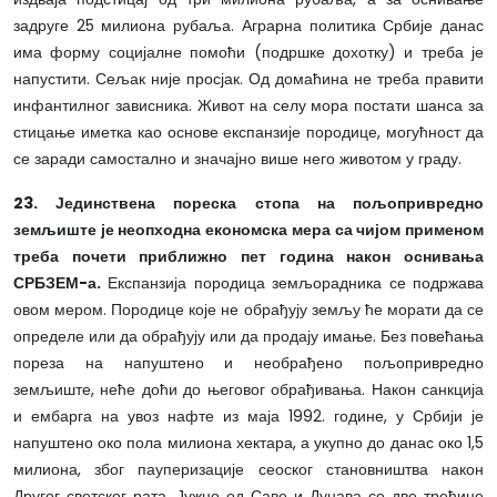
задруге 25 милиона рубаља. Аграрна политика Србије данас
има форму социјалне помоћи (подршке дохотку) и треба је
напустити. Сељак није просјак. Од домаћина не треба правити
инфантилног зависника. Живот на селу мора постати шанса за
стицање иметка као основе експанзије породице, могућност да
се заради самостално и значајно више него животом у граду.
23. Јединствена пореска стопа на пољопривредно
земљиште је неопходна економска мера са чијом применом
треба почети приближно пет година након оснивања
СРБЗЕМ-а.
Експанзија породица земљорадника се подржава
овом мером. Породице које не обрађују земљу ће морати да се
определе или да обрађују или да продају имање. Без повећања
пореза на напуштено и необрађено пољопривредно
земљиште, неће доћи до његовог обрађивања. Након санкција
и ембарга на увоз нафте из маја 1992. године, у Србији је
напуштено око пола милиона хектара, а укупно до данас око 1,5
милиона, због пауперизације сеоског становништва након
Другог светског рата. Јужно од Саве и Дунава се две трећине