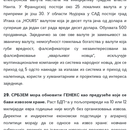
Нанта. У Француској постоји око 25 локалних валута и у
припреми је још 30. У области Њујорка у САД постоји град
Итака са „HOURS“ валутом која је десет пута јача од долара и
сугерише да један сат рада вреди десет долара. Обухвата 500
продавница. Заједничко за све ове валуте је замењивост за
званичну валуту, немогућност гомилања богатства у валути која
губи вредност, фалсификатори су незаинтересовани за
фалсификовање „кварљивог новца“, искључује
мултинационалне компаније из система народног новца, док се
приход од 5 одсто накнаде за излазак из система и приход од
налепница, користи у хуманитарним и пројектима од интереса
заједнице.
29. СРБЗЕМ мора обновити ГЕНЕКС као предузеће које се
бави извозом хране.
Раст БДП-а у пољопривреди на 10 или 12
милијарди евра годишње није могућ без организовања извоза.
Директни и индиректни економски подстицаји у аграрној
политици морају да се односе на извоз хране: новчане
субвенције, премије по јединици извезеног производа, пореске