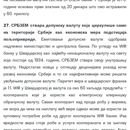
године искован први златник од 20 динара што смо истражили
у 60. прилогу.
27. СРБЗЕМ ствара допунску валуту која циркулише само
на територији Србије као економска мера подстицаја
пољопривреде.
Емитовање допунске валуте одобрава
надлежно министарство и централна банка. По угледу на WIR
банку у Швајцарској као највећу ненационалну валуту на свету
која постоји од 1934. године, СРБЗЕМ ствара своју унутрашњу
валуту. Недостатак новца у оптицају деценијама уназад кочи
развој економије Србије и то се најефективније може решити
увођењем допунске валуте. Паритет вира и швајцарског франка
је 1:1. WIR у Швајцарској је валута са око 60 хиљада предузећа –
коопераната који је користе као електронску клириншку
обрачунску валуту. Сваки кооперант кад прода робу у вирима,
не мора да чека на наплату већ вире одмах може да користи за
куповину потребне робе од другог кооперанта WIR банке. Иза
вредности вира стоје робе и услуге коопераната и за његову
вредност није потребно као подлога злато или држава. Курс