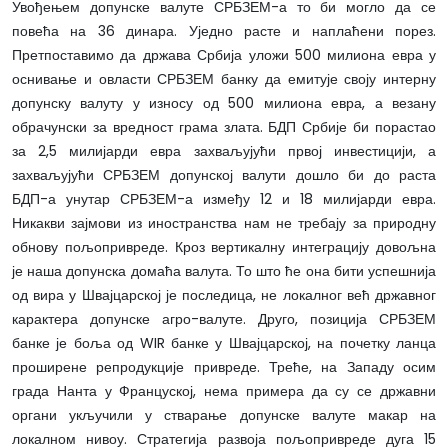
Увођењем допунске валуте СРБЗЕМ-а то би могло да се
повећа на 36 динара. Уједно расте и наплаћени порез.
Претпоставимо да држава Србија уложи 500 милиона евра у
оснивање и овласти СРБЗЕМ банку да емитује своју интерну
допунску валуту у износу од 500 милиона евра, а везану
обрачунски за вредност грама злата. БДП Србије би порастао
за 2,5 милијарди евра захваљујући првој инвестицији, а
захваљујући СРБЗЕМ допунској валути дошло би до раста
БДП-а унутар СРБЗЕМ-а између 12 и 18 милијарди евра.
Никакви зајмови из иностранства нам не требају за природну
обнову пољопривреде. Кроз вертикалну интеграцију довољна
је наша допунска домаћа валута. То што ће она бити успешнија
од вира у Швајцарској је последица, не локалног већ државног
карактера допунске агро-валуте. Друго, позиција СРБЗЕМ
банке је боља од WIR банке у Швајцарској, на почетку ланца
проширене репродукције привреде. Треће, на Западу осим
града Нанта у Француској, нема примера да су се државни
органи укључили у стварање допунске валуте макар на
локалном нивоу. Стратегија развоја пољопривреде дуга 15