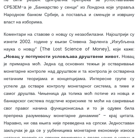
СРБЗЕМ-а је „Банкарство у сенци“ из Лондона које управља
Народном банком Србије, а поставља и смењује и извршну
власт на изборима.
Коментари на ставове о новцу су незаобилазни. Најоштрији су
изнети 2002. године у књизи Стивена Зарленга „Изгубљена
наука о новцу“ (The Lost Science of Money), који каже:
„Новац у потпуности условљава друштвени живот.
Новац
је примарна моћ. Једна од основних тежњи је остваривање
монетарне контроле над друштвом и та контрола је остварена
нетачним теоријама и концепцијама. Интересне групе су
успеле да остваре контролу монетарног система, а тиме и
самог друштва. Чињеница да толика моћ потиче из новца и
банкарског система подстиче кориснике те моћи на сакривање
свог правог начина функционисања и то је одувек била
препрека разумевању монетарне динамике“ – крај цитата.
Наравно, ни ова књига није преведена на српски. Једноставан
закључак је да се у уџбеницима монетарне економије износе
нетачне теорије са сврхом прикривања праве науке о новцу и