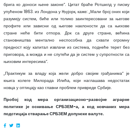
брига ко доноси њене законе“. Цитат браће Ротшилд у писму
упућеном 1863. из Лондона у Њујорк, каже: „Мали број оних који
разумеју систем, биће или толико заинтересовани за његове
профите или зависни од његове наклоности да са њихове
стране неће бити отпора. Док са друге стране, већина
становништва ментално неспособна да схвати огромну
предност коју капитал извлачи из система, поднеће терет без
приговора, а можда и не слутећи да је систем у супротности са
њиховим интересима“.
„Практикум за владу која жели добро својим грађанима“ је
књига колеге Милорада Илића, који наглашава недостатак
новца у оптицају као главни проблем привреде Србије.
Пробој код мера организационо-развојне аграрне
политике је оснивање СРБЗЕМ-а, а код новчаних мера
подстицаја стварање СРБЗЕМ допунске валуте.