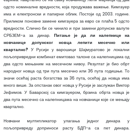
одсто номиналне вредности, која продужава важење. Кимгауер
има и електронски и папирни облик. Постоји од 2003. године.
Приликом поновне замене кимгауера за евро се плаћа 5 одсто
вредности. Слично би се чинило и при замени допунске валуте
СРБЗЕМ-а за динар.
Питање је да ли налепнице на
новчанице допунског новца лепити месечно или
квартално?
У Русији у варошици Шајмуратово је локални
пољопривредни комбинат емитовао талоне са налепницама од
два одсто мењаним на месечном нивоу. Резултат је био обрт
народног новца од три пута месечно или 36 пута годишње. То
значи осећај раста богатства за 36 пута, осећај да новца има
много више. За опстанак овог новца у Русији је заслужан Виктор
Јефимов. У Баварској са кимгауером, брзина обрта новца је
два пута месечно са налепницама на новчаници које се мењају
квартално.
Новчани мултипликатор улагања једног динара у
пољопривреду доприноси расту БДП-а са пет динара.