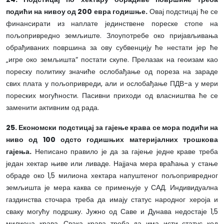
подићи на нивоу од 200 евра годишње.
Овај подстицај ће се
финансирати из наплате јединствене пореске стопе на
пољопривредно земљиште. Злоупотребе око пријављивања
обрађиваних површина за ову субвенцију ће нестати јер ће
„игре око земљишта“ постати скупе. Прелазак на геоизам као
пореску политику значиће ослобађање од пореза на зараде
свих плата у пољопривреди, али и ослобађање ПДВ-а у мери
пореских могућности. Пасивни приходи од власништва ће се
заменити активним од рада.
25. Економски подстицај за гајење крава се мора подићи на
ниво од 100 одсто годишњих материјалних трошкова
гајења.
Неписано правило је да за гајење једне краве треба
један хектар њиве или ливаде. Најјача мера враћања у стање
обраде око 1,5 милиона хектара напуштеног пољопривредног
земљишта је мера каква се примењује у САД. Индивидуална
газдинства сточара треба да имају статус народног хероја и
сваку могућу подршку. Јужно од Саве и Дунава недостаје 1,5
милиона крава. Свака крава треба да има исти статус код