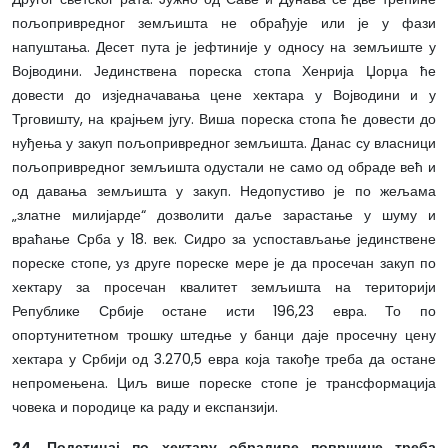
пољопривредног земљишта не обрађује или је у фази
напуштања. Десет пута је јефтиније у односу на земљиште у
Војводини. Јединствена пореска стопа Хенрија Џорџа ће
довести до изједначавања цене хектара у Војводини и у
Трговишту, на крајњем југу. Виша пореска стопа ће довести до
нуђења у закуп пољопривредног земљишта. Данас су власници
пољопривредног земљишта одустали не само од обраде већ и
од давања земљишта у закуп. Недопустиво је по жељама
„златне милијарде“ дозволити даље зарастање у шуму и
враћање Срба у 18. век. Сидро за успостављање јединствене
пореске стопе, уз друге пореске мере је да просечан закуп по
хектару за просечан квалитет земљишта на територији
Републике Србије остане исти 196,23 евра. То по
опортунитетном трошку штедње у банци даје просечну цену
хектара у Србији од 3.270,5 евра која такође треба да остане
непромењена. Циљ више пореске стопе је трансформација
човека и породице ка раду и експанзији.
24. Подстицај по хектару обрадиве површине треба