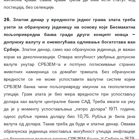
постицаја, без селекције.
26. Златни динар у вредности једног грама злата треба
узети за обрачунску јединицу на основу које Бесмакатна
пољопривредна банка гради други концепт новца –
допунску валуту и онемогућава одливање богатстава ван
Србије.
Златни динар, само као обрачунска јединица, је важан
корак ка деколонизацији. Отвара могућност увођења допунске
валуте унутар СРБЗЕМ-а и потпуно потискивање страних
животних намирница са домаћег тржишта. Без обрачунске
вредности се не може успоставити валутни систем којим
СРБЗЕМ банка чини пољопривреду имуном на геополитичке
утицаје. Грам злата је био мера вредности при успостављу
долара као валуте централне банке САД. Треба имати на уму
да је у моменту успостављања „петро долара“ 1971. године,
однос рубље према долару био 1:0,75. Рубља је била јача
валута од долара. Такав треба да буде и златни динар. Оваква
обрачунска јединица изоставља могућност утицаја инфлације
на бескаматни валутни систем СРБЗЕМ банке. У Србији је 1879.