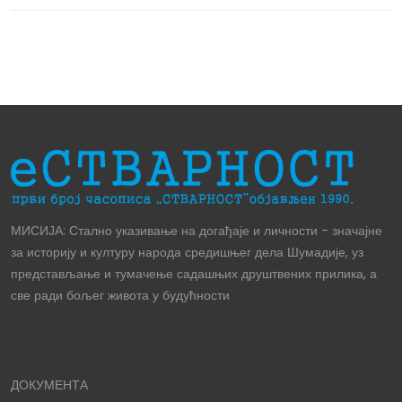
МИСИЈА: Стално указивање на догађаје и личности - значајне
за историју и културу народа средишњег дела Шумадије, уз
представљање и тумачење садашњих друштвених прилика, а
све ради бољег живота у будућности
ДОКУМЕНТА