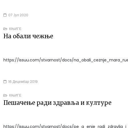
07 Јул 2020
КЊИГЕ
На обали чежње
https://issuu.com/stvarnost/docs/na_obali_ceznje_mara_ru
16 Децембар 2019
КЊИГЕ
Пешачење ради здравља и културе
https://issuu.com/stvarnost/docs/pe_a_enje_radi_zdravlja_i_