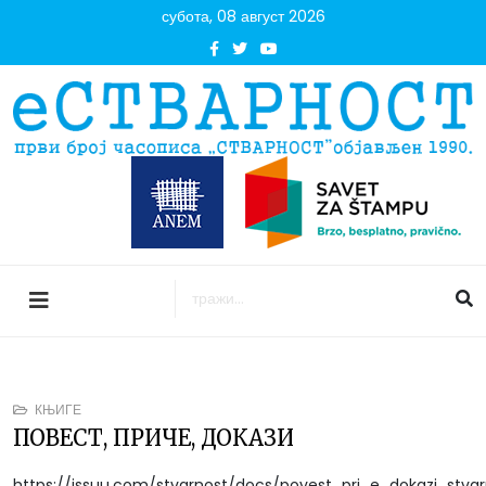
субота, 08 август 2026
КЊИГЕ
ПОВЕСТ, ПРИЧЕ, ДОКАЗИ
https://issuu.com/stvarnost/docs/povest_pri_e_dokazi_stvar