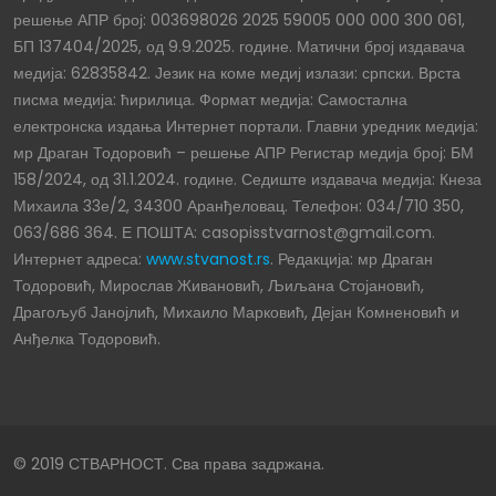
решење АПР број: 003698026 2025 59005 000 000 300 061,
БП 137404/2025, од 9.9.2025. године. Матични број издавача
медија: 62835842. Језик на коме медиј излази: српски. Врста
писма медија: ћирилица. Формат медија: Самостална
електронска издања Интернет портали. Главни уредник медија:
мр Драган Тодоровић – решење АПР Регистар медија број: БМ
158/2024, од 31.1.2024. године. Седиште издавача медија: Кнеза
Михаила 33е/2, 34300 Аранђеловац. Телефон: 034/710 350,
063/686 364. Е ПОШТА: casopisstvarnost@gmail.com.
Интернет адреса:
www.stvanost.rs
. Редакција: мр Драган
Тодоровић, Мирослав Живановић, Љиљана Стојановић,
Драгољуб Јанојлић, Михаило Марковић, Дејан Комненовић и
Анђелка Тодоровић.
© 2019 СТВАРНОСТ. Сва права задржана.