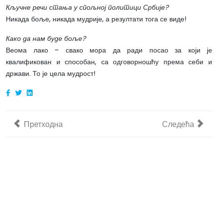
Кључне речи стања у спољној политици Србије?
Никада боље, никада мудрије, а резултати тога се виде!
Како да нам буде боље?
Веома лако – свако мора да ради посао за који је
квалификован и способан, са одговорношћу према себи и
држави. То је цела мудрост!
Претходни чланак: У СЕЋАЊУ - Ивко Плећевић, легенда
Следећи члана
Претходна
Следећа