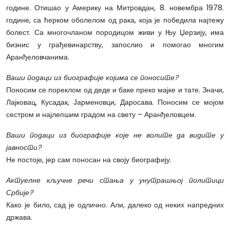
године. Отишао у Америку на Митровдан, 8. новембра 1978.
године, са ћерком оболелом од рака, која је победила најтежу
болест. Са многочланом породицом живи у Њу Џерзију, има
бизнис у грађевинарству, запослио и помогао многим
Аранђеловчанима.
Ваши подаци из биографије којима се поносите?
Поносим се пореклом од деде и баке преко мајке и тате. Значи,
Лајковац, Кусадак, Јарменовци, Даросава. Поносим се мојом
сестром и најлепшим градом на свету – Аранђеловцем.
Ваши подаци из биографије које не волите да видите у
јавности?
Не постоје, јер сам поносан на своју биографију.
Актуелне кључне речи стања у унутрашњој политици
Србије?
Како је било, сад је одлично. Али, далеко од неких напредних
држава.