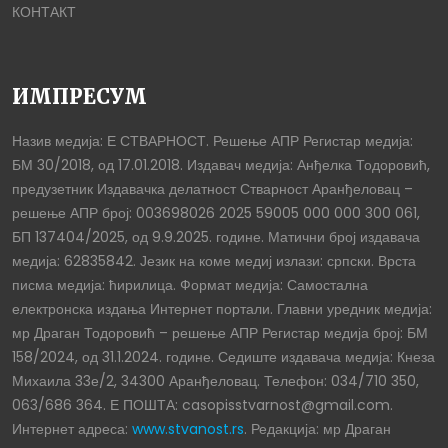
КОНТАКТ
ИМПРЕСУМ
Назив медија: Е СТВАРНОСТ. Решење АПР Регистар медија:
БМ 30/2018, од 17.01.2018. Издавач медија: Анђелка Тодоровић,
предузетник Издавачка делатност Стварност Аранђеловац –
решење АПР број: 003698026 2025 59005 000 000 300 061,
БП 137404/2025, од 9.9.2025. године. Матични број издавача
медија: 62835842. Језик на коме медиј излази: српски. Врста
писма медија: ћирилица. Формат медија: Самостална
електронска издања Интернет портали. Главни уредник медија:
мр Драган Тодоровић – решење АПР Регистар медија број: БМ
158/2024, од 31.1.2024. године. Седиште издавача медија: Кнеза
Михаила 33е/2, 34300 Аранђеловац. Телефон: 034/710 350,
063/686 364. Е ПОШТА: casopisstvarnost@gmail.com.
Интернет адреса:
www.stvanost.rs
. Редакција: мр Драган